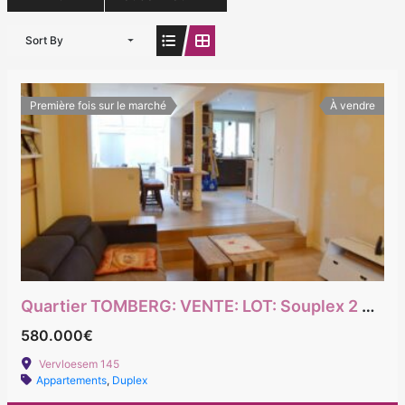
Sort By
Première fois sur le marché
À vendre
Quartier TOMBERG: VENTE: LOT: Souplex 2 chambres + bureau avec Jardin + studio
580.000€
Vervloesem 145
Appartements
,
Duplex