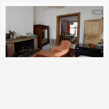
Loué
Quartier Schuman
1.450€
Rue Véronèse 79
Duplex
2
100 m
2
1