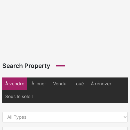
Search Property
À vendre
À louer
Vendu
Loué
À rénover
Sous le soleil