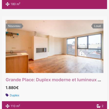
2
180 m
Nouveau
Loué
Grande Place: Duplex moderne et lumineux 3 chambres
1.880€
Duplex
2
110 m
2