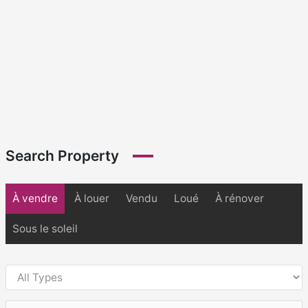
Search Property
À vendre
À louer
Vendu
Loué
À rénover
Sous le soleil