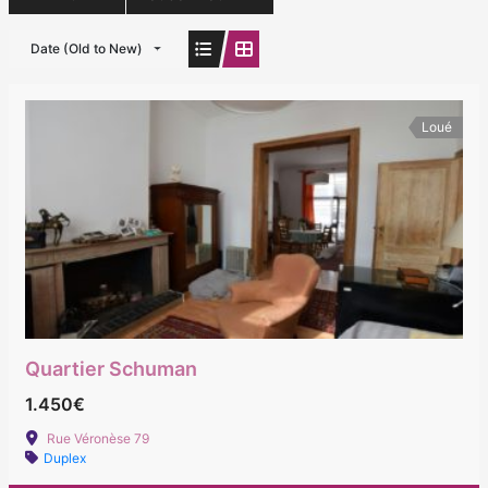
Date (Old to New)
Loué
Quartier Schuman
1.450€
Rue Véronèse 79
Duplex