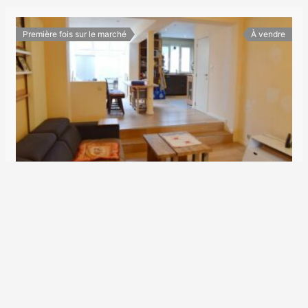
Première fois sur le marché
À vendre
Quartier TOMBERG: VENTE: LOT: Souplex 2 chambres + bureau avec Jardin + studio
580.000€
Vervloesem 145
Appartements
,
Duplex
2
180 m