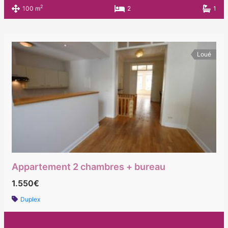
2
100 m
2
1
Loué
Appartement 2 chambres + bureau
1.550€
Duplex