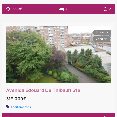
2
200 m
4
2
En venta
Vendido
Avenida Édouard De Thibault 51a
319.000€
Apartamentos