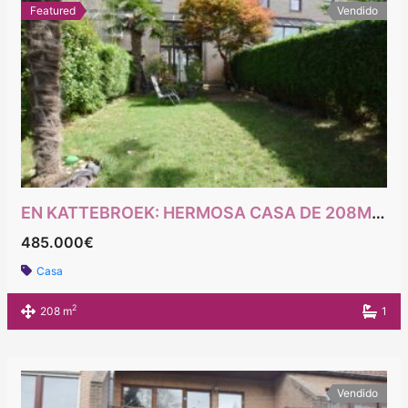
Featured
Vendido
EN KATTEBROEK: HERMOSA CASA DE 208M² PEB CON 5 HABITACIONES
485.000€
Casa
2
208 m
1
Vendido