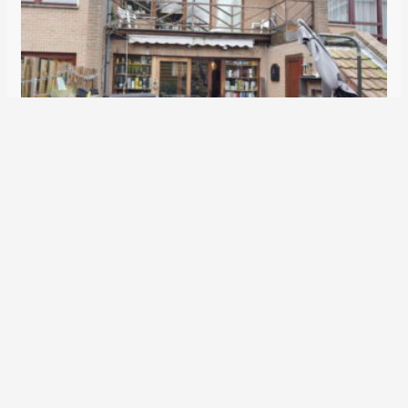
Casa unifamiliar Crown Prince 125 1200 Woluwe Saint Lambert
650.000€
Casa
5
2
Vendido