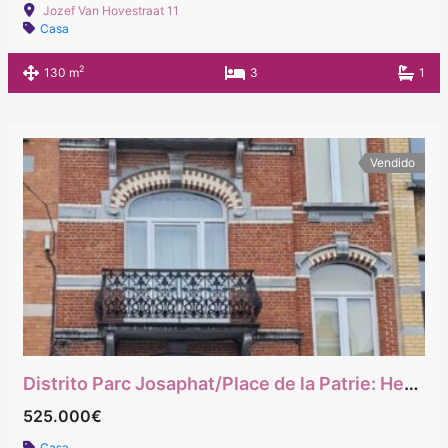
Jozef Van Hovestraat 11
Casa
2
130 m
3
1
Vendido
Distrito Parc Josaphat/Place de la Patrie: Hermosa casa bruselense adaptada para sillas de ruedas
525.000€
Casa