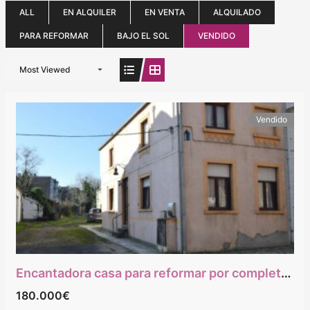
ALL
EN ALQUILER
EN VENTA
ALQUILADO
PARA REFORMAR
BAJO EL SOL
VENDIDO
Most Viewed
Vendido
Encantadora casa para reformar por completo con acceso inmediato a las principales carreteras.
180.000€