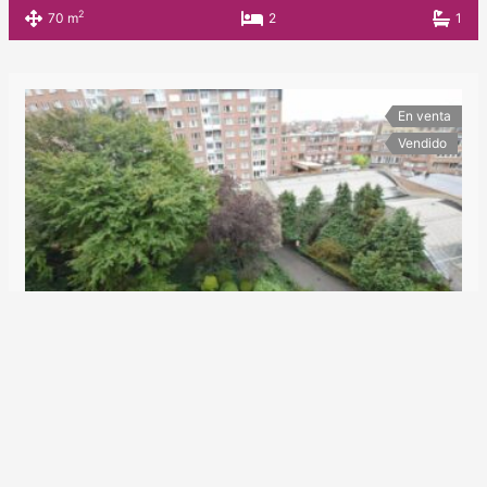
2
70 m
2
1
En venta
Vendido
Avenida Édouard De Thibault 51a
319.000€
Apartamentos
2
89 m
1