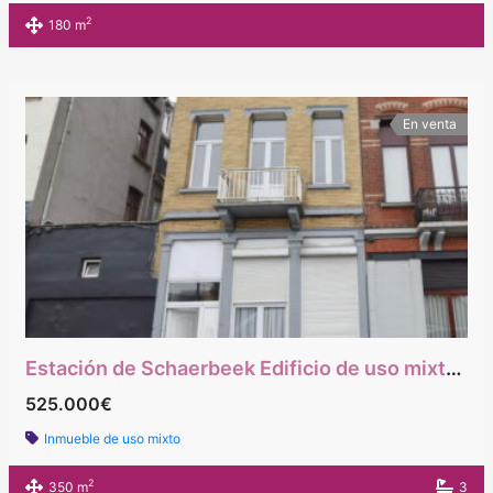
2
180 m
En venta
Estación de Schaerbeek Edificio de uso mixto, planta baja: tiendas, 1.ª planta: un dormitorio, 2.ª y 3.ª planta: 3 dormitorios
525.000€
Inmueble de uso mixto
2
350 m
3