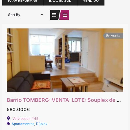
PARA REFORMAR
BAJO EL SOL
VENDIDO
Sort By
En venta
Barrio TOMBERG: VENTA: LOTE: Souplex de 2 dormitorios + despacho con jardín + estudio
580.000€
Vervloesem 145
Apartamentos
,
Dúplex