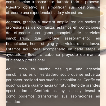
comunicación
transparente
durante
todo
el
proceso.
Nuestro
objetivo
es
simplificar
sus
gestiones
y
ofrecerle
una
experiencia
fluida
y
sin
estrés.
Además,
gracias
a
nuestra
amplia
red
de
socios
y
profesionales
de
confianza,
estamos
en
condiciones
de
ofrecerle
una
gama
completa
de
servicios
inmobiliarios,
que
incluye
asesoramiento
en
financiación,
home
staging
y
servicios
de
mudanza.
Estamos
aquí
para
acompañarlo
en
cada
etapa
y
ayudarlo
a
llevar
a
cabo
su
proyecto
de
manera
eficiente
y
profesional.
Aqui
Immo
es
mucho
más
que
una
agencia
inmobiliaria;
es
un
verdadero
socio
que
se
esfuerza
por
hacer
realidad
sus
sueños
inmobiliarios.
Confíe
en
nosotros
para
guiarlo
hacia
un
futuro
lleno
de
grandes
oportunidades.
Contáctenos
hoy
mismo
y
descubra
cómo
podemos
transformar
sus
aspiraciones
en
realidad.