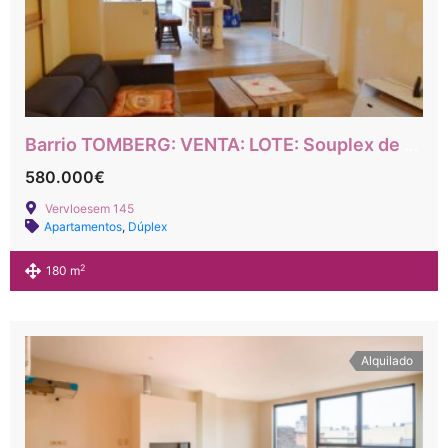
Barrio TOMBERG: VENTA: LOTE: Souplex de 2 dormitorios + despacho con jardín + estudio
580.000€
Vervloesem 145
Apartamentos
,
Dúplex
2
180 m
Alquilado