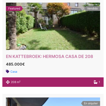
Featured
Vendido
EN KATTEBROEK: HERMOSA CASA DE 208M² PEB CON 5 HABITACIONES
485.000€
Casa
2
208 m
1
En alquiler