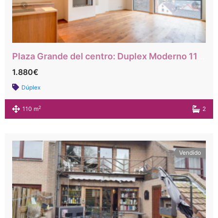
Plaza Grande del centro: Duplex Moderno 110m² con 3 habitaciones
1.880€
Dúplex
2
110 m
2
Vendido