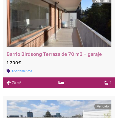
Alquilado
Barrio Birdsong Terraza de 70 m2 + garaje
1.300€
Apartamentos
2
70 m
1
1
Vendido