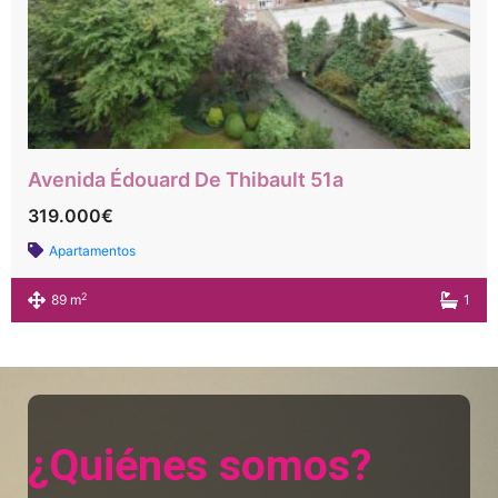
Avenida Édouard De Thibault 51a
319.000€
Apartamentos
2
89 m
1
¿Quiénes somos?