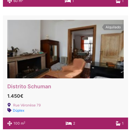
60 m
1
1
Alquilado
Distrito Schuman
1.450€
Rue Véronèse 79
Dúplex
2
100 m
2
1