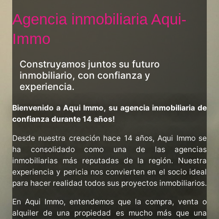
Agencia inmobiliaria Aqui-
Immo
Construyamos juntos su futuro
inmobiliario, con confianza y
experiencia.
Bienvenido
a
Aqui
Immo,
su
agencia
inmobiliaria
de
confianza
durante
14
años!
Desde
nuestra
creación
hace
14
años,
Aqui
Immo
se
ha
consolidado
como
una
de
las
agencias
inmobiliarias
más
reputadas
de
la
región.
Nuestra
experiencia
y
pericia
nos
convierten
en
el
socio
ideal
para
hacer
realidad
todos
sus
proyectos
inmobiliarios.
En
Aqui
Immo,
entendemos
que
la
compra,
venta
o
alquiler
de
una
propiedad
es
mucho
más
que
una