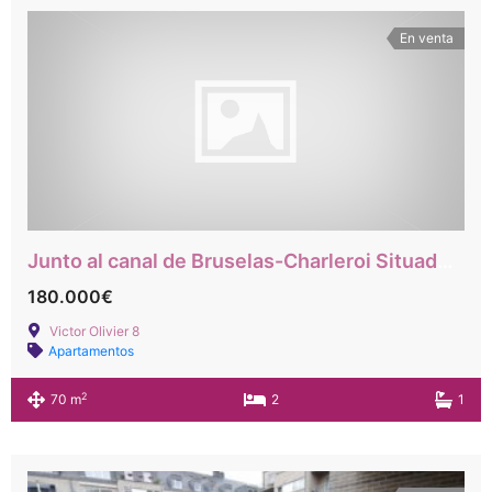
En venta
Junto al canal de Bruselas-Charleroi Situado en el octavo piso sin vistas con terraza
180.000€
Victor Olivier 8
Apartamentos
2
70 m
2
1