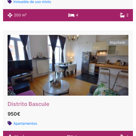
Inmueble de uso mixto
2
200 m
4
2
Alquilado
Distrito Bascule
950€
Apartamentos
2