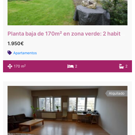
Planta baja de 170m² en zona verde: 2 habitaciones + despacho
1.950€
Apartamentos
2
170 m
2
2
Alquilado