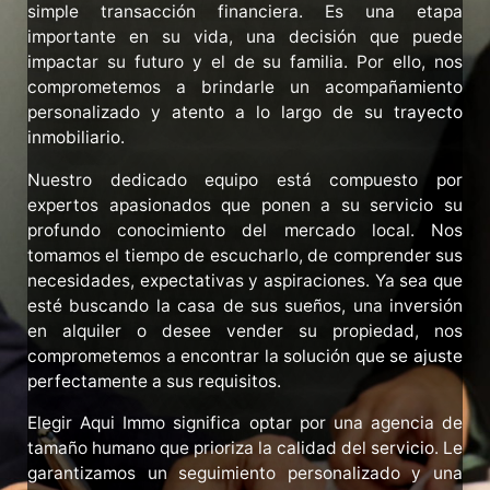
simple
transacción
financiera.
Es
una
etapa
importante
en
su
vida,
una
decisión
que
puede
impactar
su
futuro
y
el
de
su
familia.
Por
ello,
nos
comprometemos
a
brindarle
un
acompañamiento
personalizado
y
atento
a
lo
largo
de
su
trayecto
inmobiliario.
Nuestro
dedicado
equipo
está
compuesto
por
expertos
apasionados
que
ponen
a
su
servicio
su
profundo
conocimiento
del
mercado
local.
Nos
tomamos
el
tiempo
de
escucharlo,
de
comprender
sus
necesidades,
expectativas
y
aspiraciones.
Ya
sea
que
esté
buscando
la
casa
de
sus
sueños,
una
inversión
en
alquiler
o
desee
vender
su
propiedad,
nos
comprometemos
a
encontrar
la
solución
que
se
ajuste
perfectamente
a
sus
requisitos.
Elegir
Aqui
Immo
significa
optar
por
una
agencia
de
tamaño
humano
que
prioriza
la
calidad
del
servicio.
Le
garantizamos
un
seguimiento
personalizado
y
una