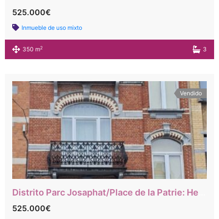
525.000€
Inmueble de uso mixto
2
350 m
3
Vendido
Distrito Parc Josaphat/Place de la Patrie: Hermosa casa bruselense adaptada para sillas de ruedas
525.000€