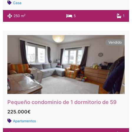
Casa
2
250 m
5
1
Vendido
Pequeño condominio de 1 dormitorio de 59m2 junto al metro Hankar y cerca de las principales carreteras.
225.000€
Apartamentos