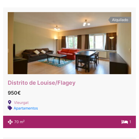
Alquilado
Distrito de Louise/Flagey
950€
Vleurgat
Apartamentos
2
70 m
1