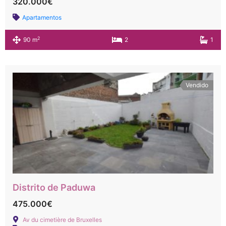
320.000€
Apartamentos
2
90 m
2
1
Vendido
Distrito de Paduwa
475.000€
Av du cimetière de Bruxelles