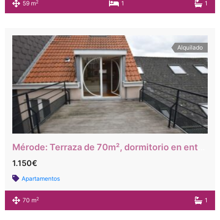
2
59 m
1
1
Alquilado
Mérode: Terraza de 70m², dormitorio en entreplanta
1.150€
Apartamentos
2
70 m
1