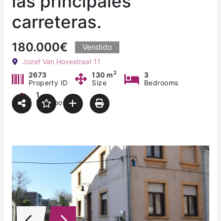
las principales
carreteras.
180.000€
Vendido
Jozef Van Hovestraat 11
2
2673
130 m
3
Property ID
Size
Bedrooms
1
Bathroom