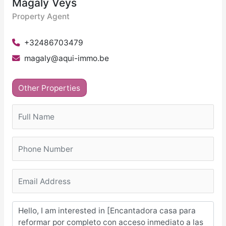
Magaly Veys
Property Agent
+32486703479
magaly@aqui-immo.be
Other Properties