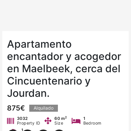
Apartamento
encantador y acogedor
en Maelbeek, cerca del
Cincuentenario y
Jourdan.
875€
Alquilado
2
3032
60 m
1
Property ID
Size
Bedroom
1