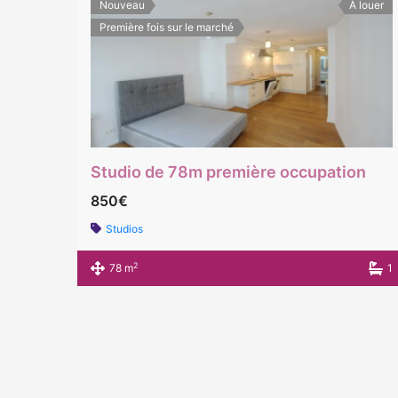
Nouveau
À louer
Première fois sur le marché
Studio de 78m première occupation
850€
Studios
2
78 m
1