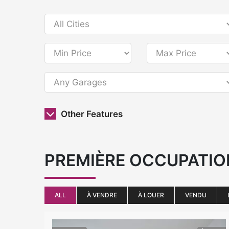
Other Features
PREMIÈRE OCCUPATI
ALL
À VENDRE
À LOUER
VENDU