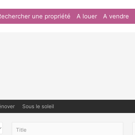
Rechercher une propriété
A louer
A vendre
énover
Sous le soleil