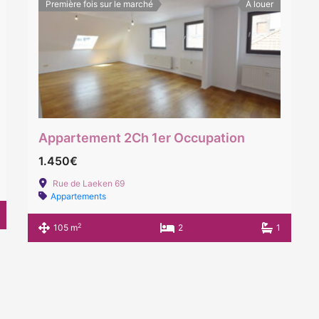
Première fois sur le marché
À louer
Appartement 2Ch 1er Occupation
1.450€
Rue de Laeken 69
Appartements
2
105 m
2
1