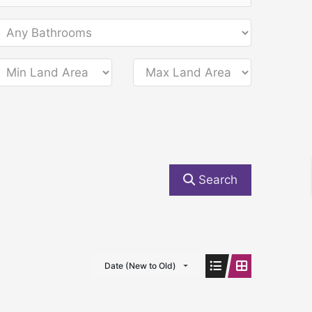
Search
Date (New to Old)