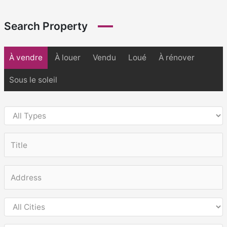
Search Property
À vendre
À louer
Vendu
Loué
À rénover
Sous le soleil