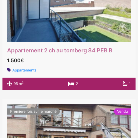
Appartement 2 ch au tomberg 84 PEB B
1.500€
Appartements
2
95 m
2
1
Première fois sur le marché
Vendu