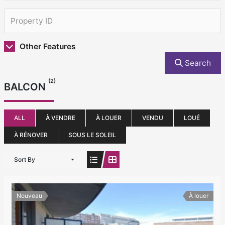
Other Features
Search
(2)
BALCON
ALL
À VENDRE
À LOUER
VENDU
LOUÉ
À RÉNOVER
SOUS LE SOLEIL
Sort By
Nouveau
À louer