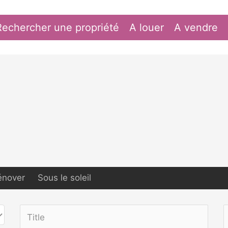
Rechercher une propriété
A louer
A vendre
énover
Sous le soleil