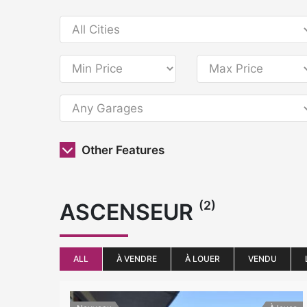
Other Features
(2)
ASCENSEUR
ALL
À VENDRE
À LOUER
VENDU