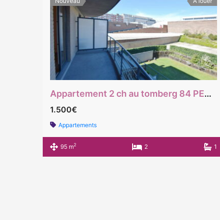
Nouveau
À louer
Appartement 2 ch au tomberg 84 PEB B
1.500€
Appartements
2
95 m
2
1