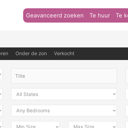
Geavanceerd zoeken
Te huur
Te 
eren
Onder de zon
Verkocht