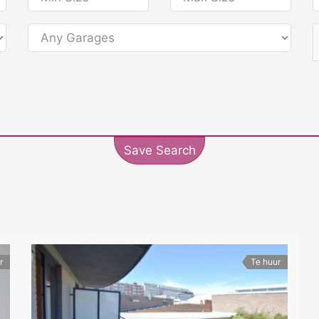
Save Search
r
Te huur