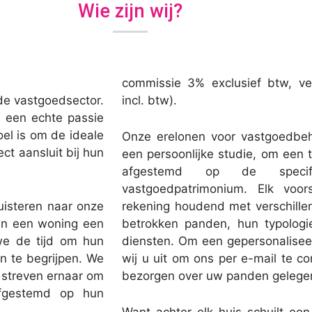
Wie zijn wij?
commissie 3% exclusief btw, 
 de vastgoedsector.
incl. btw).
s een echte passie
oel is om de ideale
Onze erelonen voor vastgoedbe
ect aansluit bij hun
een persoonlijke studie, om een t
afgestemd op de speci
vastgoedpatrimonium. Elk voo
uisteren naar onze
rekening houdend met verschillen
van een woning een
betrokken panden, hun typolog
we de tijd om hun
diensten. Om een gepersonalise
 te begrijpen. We
wij u uit om ons per e-mail te c
e streven ernaar om
bezorgen over uw panden gelegen 
afgestemd op hun