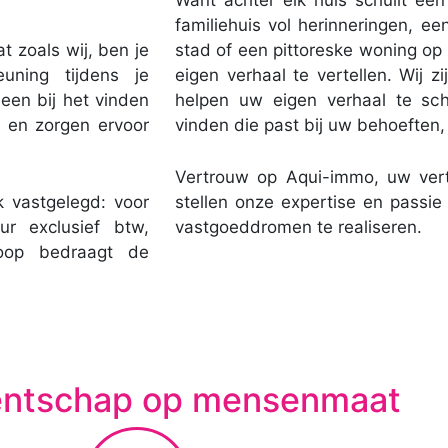
Want achter elk huis schuilt ee
familiehuis vol herinneringen, e
 zoals wij, ben je
stad of een pittoreske woning op h
euning tijdens je
eigen verhaal te vertellen. Wij 
een bij het vinden
helpen uw eigen verhaal te sch
p en zorgen ervoor
vinden die past bij uw behoeften, 
Vertrouw op Aqui-immo, uw vert
jk vastgelegd: voor
stellen onze expertise en passi
 exclusief btw,
vastgoeddromen te realiseren.
oop bedraagt de
entschap op mensenmaat