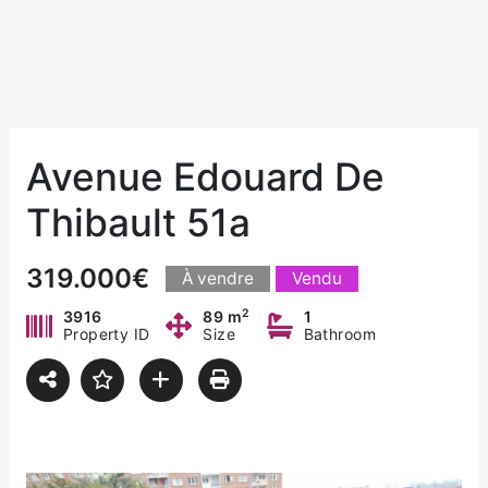
Avenue Edouard De
Thibault 51a
319.000€
À vendre
Vendu
2
3916
89 m
1
Property ID
Size
Bathroom