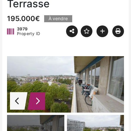
Terrasse
195.000€
À vendre
3979
Property ID