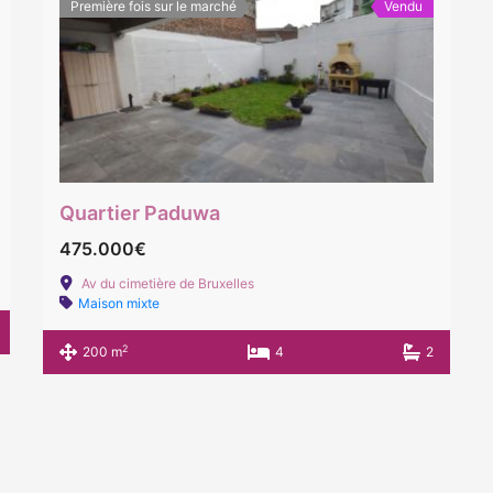
Première fois sur le marché
Vendu
Quartier Paduwa
475.000€
Av du cimetière de Bruxelles
Maison mixte
2
200 m
4
2