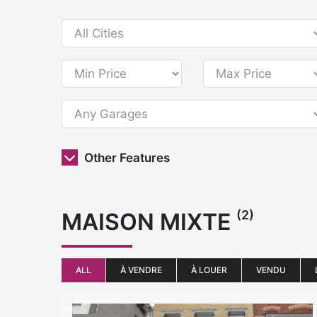
Other Features
(2)
MAISON MIXTE
ALL
À VENDRE
À LOUER
VENDU