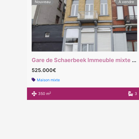
Nouveau
À vendre
Gare de Schaerbeek Immeuble mixte de rapport rez commerce , 1er une chambre, 2eme et 3ème: 3 chambres
525.000€
Maison mixte
2
350 m
3