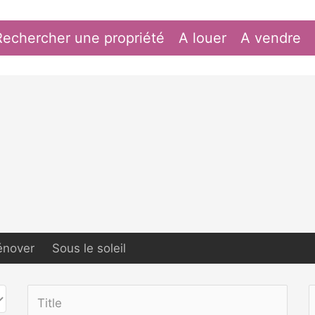
Rechercher une propriété
A louer
A vendre
énover
Sous le soleil