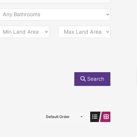
Search
Default Order