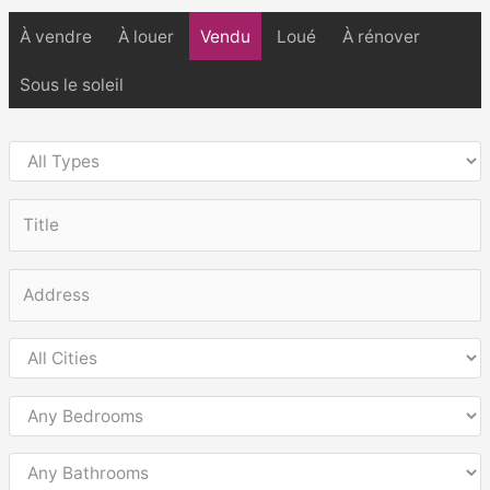
À vendre
À louer
Vendu
Loué
À rénover
Sous le soleil