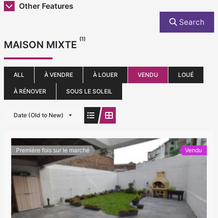
Other Features
Search
(1)
MAISON MIXTE
ALL
À VENDRE
À LOUER
VENDU
LOUÉ
À RÉNOVER
SOUS LE SOLEIL
Date (Old to New)
Première fois sur le marché
Vendu