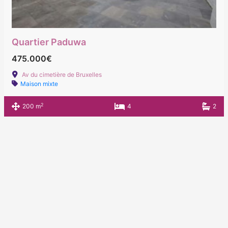
Quartier Paduwa
475.000€
Av du cimetière de Bruxelles
Maison mixte
2
200 m
4
2
Designed by SEO Design - Don't stay in the
shade
Copyright © 2026 AQUI-IMMO