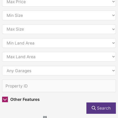
Other Features
Search
(0)