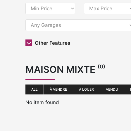
Other Features
(0)
MAISON MIXTE
ALL
À VENDRE
À LOUER
VENDU
No item found