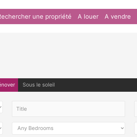
Rechercher une propriété
A louer
A vendre
énover
Sous le soleil