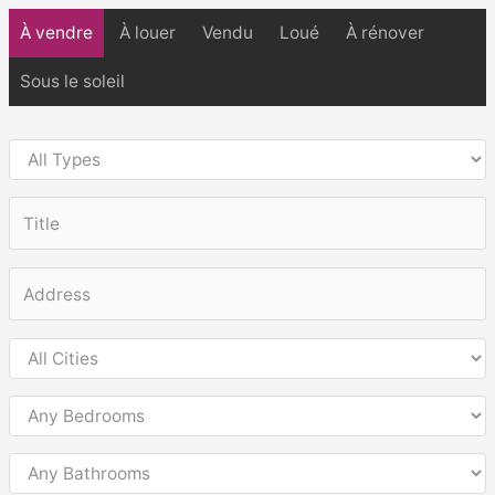
À vendre
À louer
Vendu
Loué
À rénover
Sous le soleil