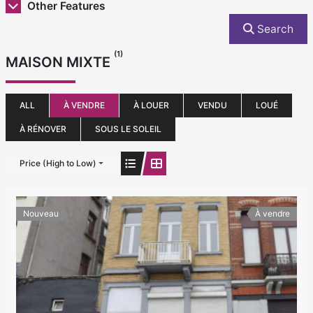
Other Features
Search
(1)
MAISON MIXTE
ALL
À VENDRE
À LOUER
VENDU
LOUÉ
À RÉNOVER
SOUS LE SOLEIL
Price (High to Low)
Nouveau
À vendre