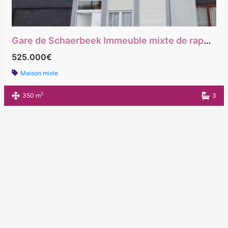
Gare de Schaerbeek Immeuble mixte de rapport rez commerce , 1er une chambre, 2eme et 3ème: 3 chambres
525.000€
Maison mixte
2
350 m
3
Designed by SEO Design - Don't stay in the
shade
Copyright © 2026 AQUI-IMMO