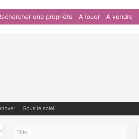
Rechercher une propriété
A louer
A vendre
énover
Sous le soleil