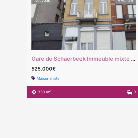
Nouveau
À vendre
Gare de Schaerbeek Immeuble mixte de rapport rez commerce , 1er une chambre, 2eme et 3ème: 3 chambres
525.000€
Maison mixte
2
350 m
3