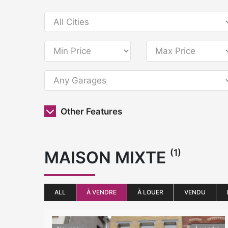
Other Features
(1)
MAISON MIXTE
ALL
À VENDRE
À LOUER
VENDU