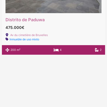
Distrito de Paduwa
475.000€
Av du cimetière de Bruxelles
Inmueble de uso mixto
2
200 m
4
2
Designed by SEO Design - Don't stay in the
shade
Copyright © 2026 AQUI-IMMO