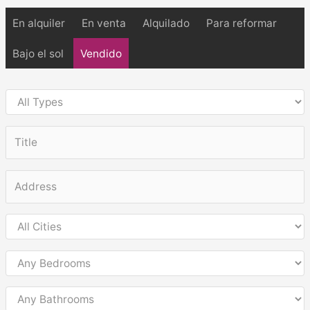
En alquiler
En venta
Alquilado
Para reformar
Bajo el sol
Vendido