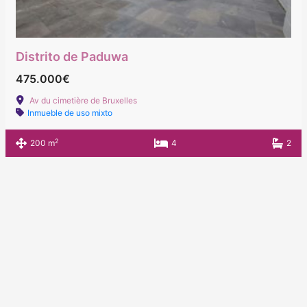
Distrito de Paduwa
475.000€
Av du cimetière de Bruxelles
Inmueble de uso mixto
2
200 m
4
2
Designed by SEO Design - Don't stay in the
shade
Copyright © 2026 AQUI-IMMO