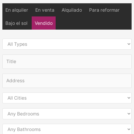
En alquiler
En venta
Alquilado
Para reformar
Bajo el sol
Vendido