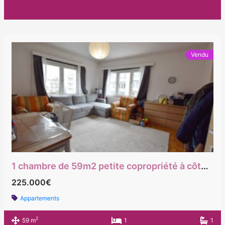
Vendu
1 chambre de 59m2 petite copropriété à côté du métro Hankar et proche des grands axes routiers
225.000€
Appartements
2
59 m
1
1