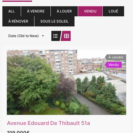
ALL
À VENDRE
À LOUER
VENDU
LOUÉ
À RÉNOVER
SOUS LE SOLEIL
Date (Old to New)
À vendre
Vendu
Avenue Edouard De Thibault 51a
319.000€