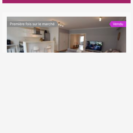
Première fois sur le marché
Vendu
À VENDRE – Superbe appartement 2 chambres à Forest (Rue Cervantes)
345.000€
Appartements
2
1