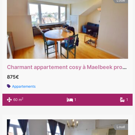
Loué
Charmant appartement cosy à Maelbeek proche du Cinquentennaire et Jourdan
875€
Appartements
2
60 m
1
1
Loué