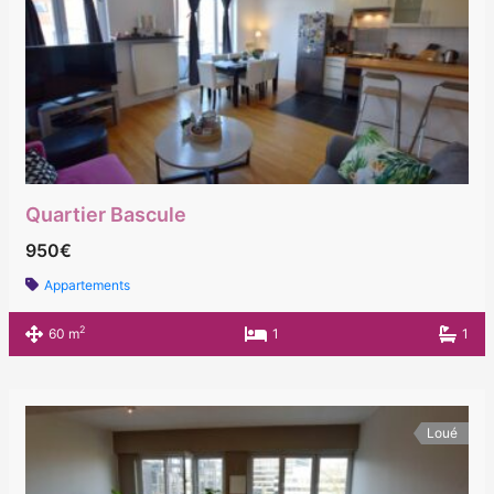
Quartier Bascule
950€
Appartements
2
60 m
1
1
Loué