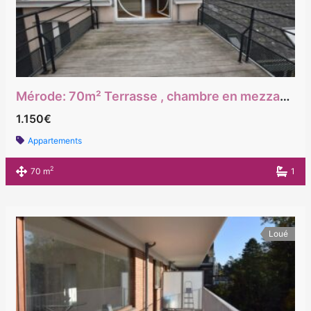
Mérode: 70m² Terrasse , chambre en mezzanine
1.150€
Appartements
2
70 m
1
Loué