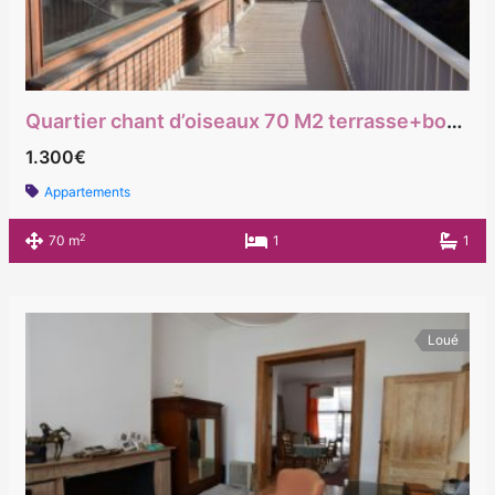
Quartier chant d’oiseaux 70 M2 terrasse+box garage
1.300€
Appartements
2
70 m
1
1
Loué