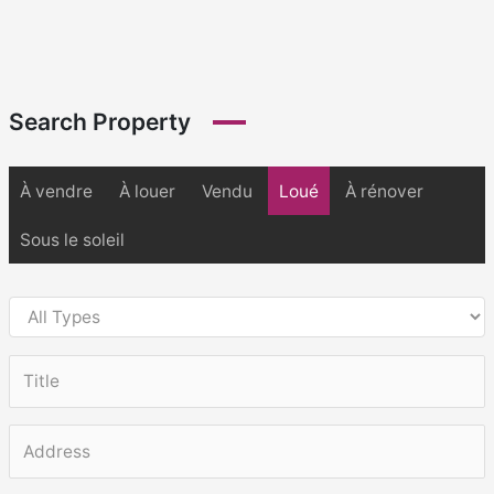
Search Property
À vendre
À louer
Vendu
Loué
À rénover
Sous le soleil