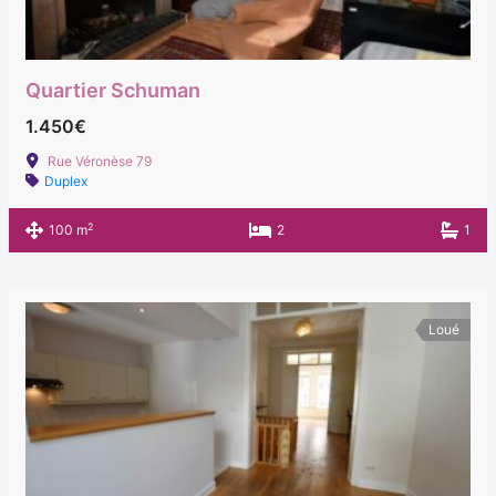
Quartier Schuman
1.450€
Rue Véronèse 79
Duplex
2
100 m
2
1
Loué