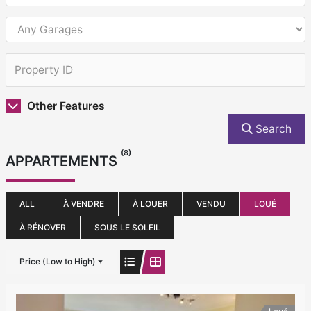
Other Features
Search
(8)
APPARTEMENTS
ALL
À VENDRE
À LOUER
VENDU
LOUÉ
À RÉNOVER
SOUS LE SOLEIL
Price (Low to High)