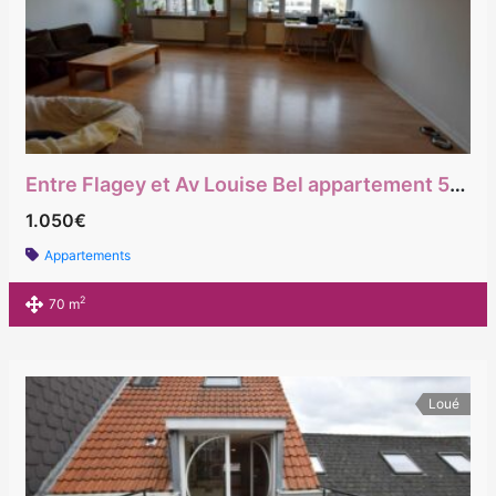
Entre Flagey et Av Louise Bel appartement 5ème arrière avec Ascenseur
1.050€
Appartements
2
70 m
Loué