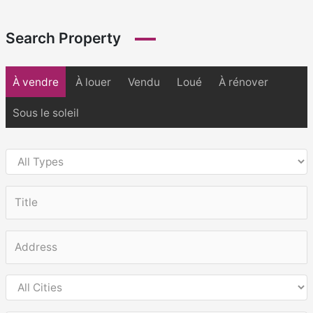
Search Property
À vendre
À louer
Vendu
Loué
À rénover
Sous le soleil