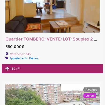
Quartier TOMBERG: VENTE: LOT: Souplex 2 chambres + bureau avec Jardin + studio
580.000€
Vervloesem 145
Appartements
,
Duplex
2
180 m
À vendre
Vendu