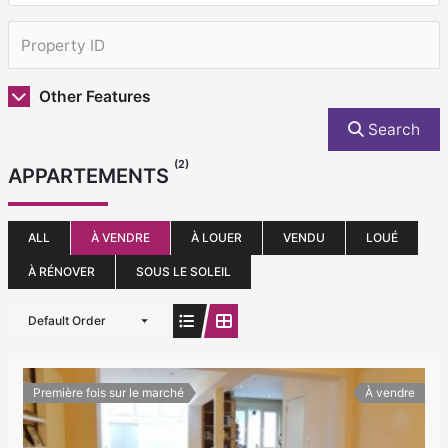
Other Features
Search
(2)
APPARTEMENTS
ALL
À VENDRE
À LOUER
VENDU
LOUÉ
À RÉNOVER
SOUS LE SOLEIL
Default Order
Première fois sur le marché
À vendre