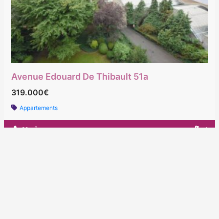
Avenue Edouard De Thibault 51a
319.000€
Appartements
2
89 m
1
Designed by SEO Design - Don't stay in the